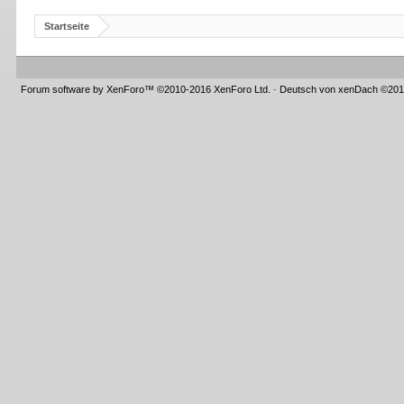
Startseite
Forum software by XenForo™
©2010-2016 XenForo Ltd.
-
Deutsch von xenDach
©201