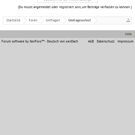
(Du musst angemeldet oder registriert sein, um Beiträge verfassen zu können. )
Startseite
Foren
Umfragen
Umfrageserien!
Hilfe
Forum software by XenForo™
-
Deutsch von xenDach
AGB
Datenschutz
Impressum