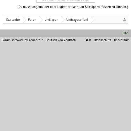
(Du musst angemeldet oder registriert sein, um Beiträge verfassen zu können. )
Startseite
Foren
Umfragen
Umfrageserien!
Hilfe
Forum software by XenForo™
-
Deutsch von xenDach
AGB
Datenschutz
Impressum