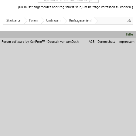
(Du musst angemeldet oder registriert sein, um Beiträge verfassen zu können. )
Startseite
Foren
Umfragen
Umfrageserien!
Hilfe
Forum software by XenForo™
-
Deutsch von xenDach
AGB
Datenschutz
Impressum