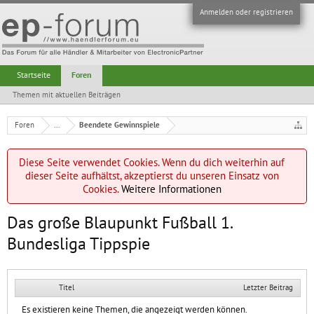
Anmelden oder registrieren
Startseite
Foren
Themen mit aktuellen Beiträgen
Foren
...
Beendete Gewinnspiele
Diese Seite verwendet Cookies. Wenn du dich weiterhin auf
dieser Seite aufhältst, akzeptierst du unseren Einsatz von
Cookies.
Weitere Informationen
Das große Blaupunkt Fußball 1.
Bundesliga Tippspie
Titel
Letzter Beitrag
Es existieren keine Themen, die angezeigt werden können.