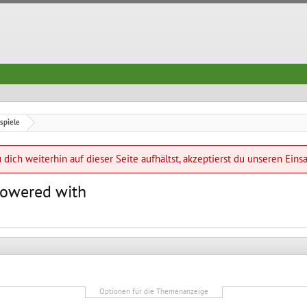
spiele
dich weiterhin auf dieser Seite aufhältst, akzeptierst du unseren Eins
Powered with
Optionen für die Themenanzeige