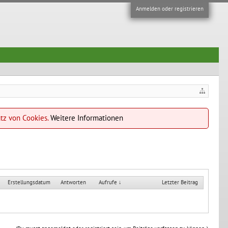
Anmelden oder registrieren
atz von Cookies.
Weitere Informationen
Erstellungsdatum
Antworten
Aufrufe ↓
Letzter Beitrag