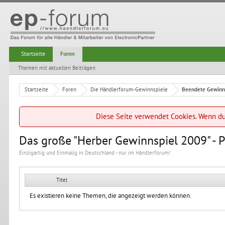
Startseite
Foren
Themen mit aktuellen Beiträgen
Startseite
Foren
Die Händlerforum-Gewinnspiele
Beendete Gewinn
Diese Seite verwendet Cookies. Wenn du 
Das große "Herber Gewinnspiel 2009" - 
Einzigartig und Einmalig in Deutschland - nur im Händlerforum!
Titel
Es existieren keine Themen, die angezeigt werden können.