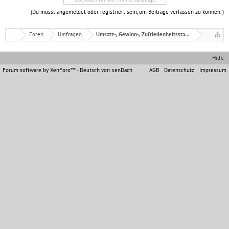
(Du musst angemeldet oder registriert sein, um Beiträge verfassen zu können. )
...
Foren
Umfragen
Umsatz-, Gewinn-, Zufriedenheitsstatistik
Hilfe
Forum software by XenForo™
-
Deutsch von xenDach
AGB
Datenschutz
Impressum