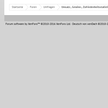
Startseite
Foren
Umfragen
Umsatz-, Gewinn-, Zufriedenheitsstatist
Forum software by XenForo™
©2010-2016 XenForo Ltd.
-
Deutsch von xenDach
©2010-