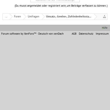
(Du musst angemeldet oder registriert sein, um Beiträge verfassen zu können. )
...
Foren
Umfragen
Umsatz-, Gewinn-, Zufriedenheitsstatistik
Hilfe
Forum software by XenForo™
-
Deutsch von xenDach
AGB
Datenschutz
Impressum