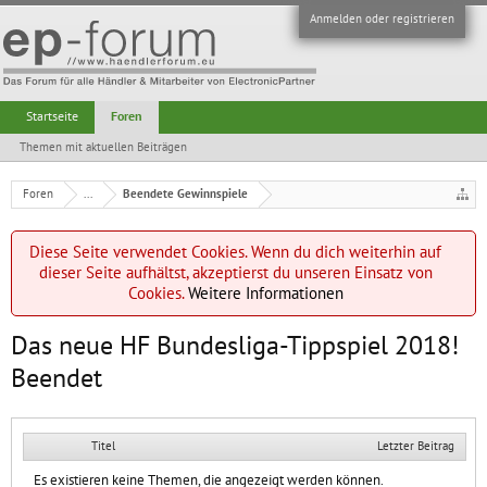
Anmelden oder registrieren
Startseite
Foren
Themen mit aktuellen Beiträgen
Foren
...
Beendete Gewinnspiele
Diese Seite verwendet Cookies. Wenn du dich weiterhin auf
dieser Seite aufhältst, akzeptierst du unseren Einsatz von
Cookies.
Weitere Informationen
Das neue HF Bundesliga-Tippspiel 2018!
Beendet
Titel
Letzter Beitrag
Es existieren keine Themen, die angezeigt werden können.