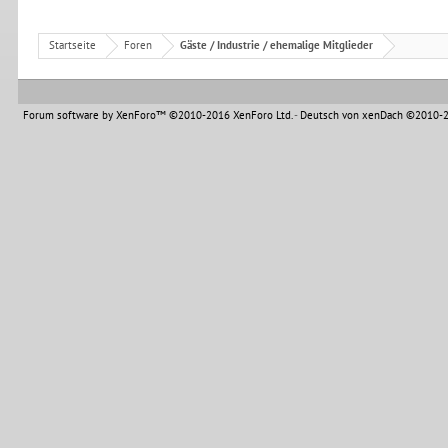
Startseite
Foren
Gäste / Industrie / ehemalige Mitglieder
Forum software by XenForo™
©2010-2016 XenForo Ltd.
-
Deutsch von xenDach
©2010-