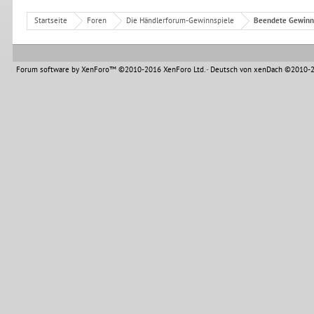
Startseite
Foren
Die Händlerforum-Gewinnspiele
Beendete Gewinn
Forum software by XenForo™
©2010-2016 XenForo Ltd.
-
Deutsch von xenDach
©2010-