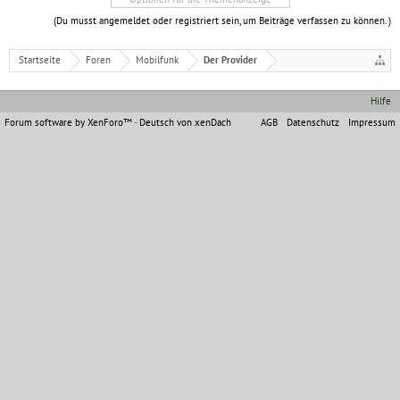
(Du musst angemeldet oder registriert sein, um Beiträge verfassen zu können. )
Startseite
Foren
Mobilfunk
Der Provider
Hilfe
Forum software by XenForo™
-
Deutsch von xenDach
AGB
Datenschutz
Impressum