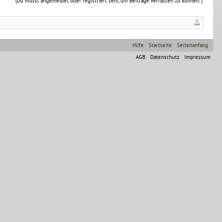
(Du musst angemeldet oder registriert sein, um Beiträge verfassen zu können. )
Hilfe
Startseite
Seitenanfang
AGB
Datenschutz
Impressum