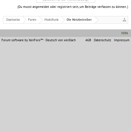
(Du musst angemeldet oder registriert sein, um Beiträge verfassen zu können. )
Startseite
Foren
Mobilfunk
Die Netzbetreiber
Hilfe
Forum software by XenForo™
-
Deutsch von xenDach
AGB
Datenschutz
Impressum