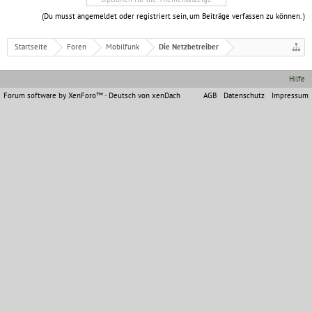
(Du musst angemeldet oder registriert sein, um Beiträge verfassen zu können. )
Startseite
Foren
Mobilfunk
Die Netzbetreiber
Hilfe
Forum software by XenForo™
-
Deutsch von xenDach
AGB
Datenschutz
Impressum