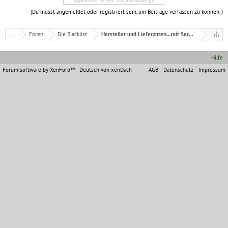
(Du musst angemeldet oder registriert sein, um Beiträge verfassen zu können. )
...
Foren
Die Blacklist
Hersteller und Lieferanten...mit Serviceproblemen
Hilfe
Forum software by XenForo™
-
Deutsch von xenDach
AGB
Datenschutz
Impressum