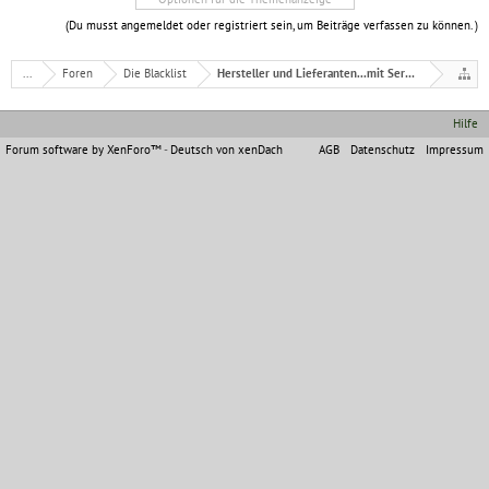
(Du musst angemeldet oder registriert sein, um Beiträge verfassen zu können. )
...
Foren
Die Blacklist
Hersteller und Lieferanten...mit Serviceproblemen
Hilfe
Forum software by XenForo™
-
Deutsch von xenDach
AGB
Datenschutz
Impressum