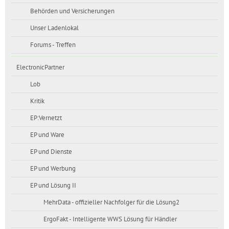
Behörden und Versicherungen
Unser Ladenlokal
Forums - Treffen
ElectronicPartner
Lob
Kritik
EP:Vernetzt
EP und Ware
EP und Dienste
EP und Werbung
EP und Lösung II
MehrData - offizieller Nachfolger für die Lösung2
ErgoFakt - Intelligente WWS Lösung für Händler