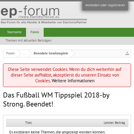
Anmelden oder registrieren
Startseite
Foren
Themen mit aktuellen Beiträgen
Foren
...
Beendete Gewinnspiele
Diese Seite verwendet Cookies. Wenn du dich weiterhin auf
dieser Seite aufhältst, akzeptierst du unseren Einsatz von
Cookies.
Weitere Informationen
Das Fußball WM Tippspiel 2018-by
Strong. Beendet!
Titel
Letzter Beitrag
Es existieren keine Themen, die angezeigt werden können.