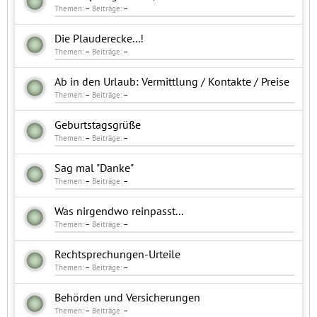
Themen:
–
Beiträge:
–
Die Plauderecke...!
Themen:
–
Beiträge:
–
Ab in den Urlaub: Vermittlung / Kontakte / Preise
Themen:
–
Beiträge:
–
Geburtstagsgrüße
Themen:
–
Beiträge:
–
Sag mal "Danke"
Themen:
–
Beiträge:
–
Was nirgendwo reinpasst...
Themen:
–
Beiträge:
–
Rechtsprechungen-Urteile
Themen:
–
Beiträge:
–
Behörden und Versicherungen
Themen:
–
Beiträge:
–