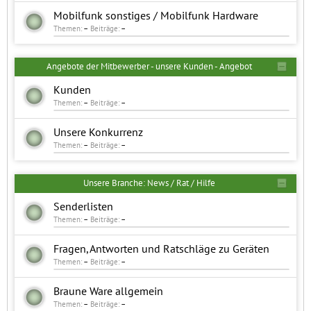
Mobilfunk sonstiges / Mobilfunk Hardware
Themen:
–
Beiträge:
–
Angebote der Mitbewerber - unsere Kunden - Angebot
Kunden
Themen:
–
Beiträge:
–
Unsere Konkurrenz
Themen:
–
Beiträge:
–
Unsere Branche: News / Rat / Hilfe
Senderlisten
Themen:
–
Beiträge:
–
Fragen, Antworten und Ratschläge zu Geräten
Themen:
–
Beiträge:
–
Braune Ware allgemein
Themen:
–
Beiträge:
–