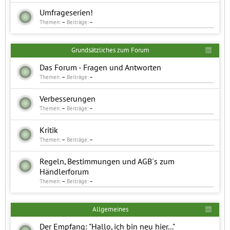
Umfrageserien!
Themen:
–
Beiträge:
–
Grundsätzliches zum Forum
Das Forum - Fragen und Antworten
Themen:
–
Beiträge:
–
Verbesserungen
Themen:
–
Beiträge:
–
Kritik
Themen:
–
Beiträge:
–
Regeln, Bestimmungen und AGB´s zum
Händlerforum
Themen:
–
Beiträge:
–
Allgemeines
Der Empfang: "Hallo, ich bin neu hier..."