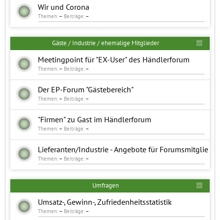
Wir und Corona
Themen:
–
Beiträge:
–
Gäste / Industrie / ehemalige Mitglieder
Meetingpoint für "EX-User" des Händlerforum
Themen:
–
Beiträge:
–
Der EP-Forum "Gästebereich"
Themen:
–
Beiträge:
–
"Firmen" zu Gast im Händlerforum
Themen:
–
Beiträge:
–
Lieferanten/Industrie - Angebote für Forumsmitglie
Themen:
–
Beiträge:
–
Umfragen
Umsatz-, Gewinn-, Zufriedenheitsstatistik
Themen:
–
Beiträge:
–