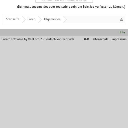
(Du musst angemeldet oder registriert sein, um Beiträge verfassen zu können. )
Startseite
Foren
Allgemeines
Hilfe
Forum software by XenForo™
-
Deutsch von xenDach
AGB
Datenschutz
Impressum