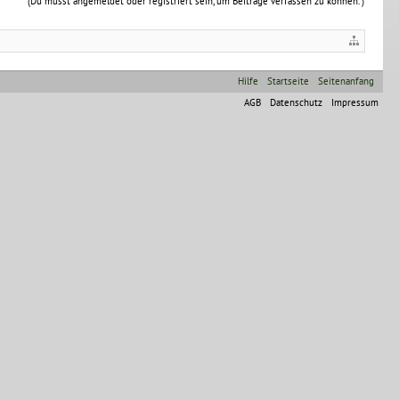
(Du musst angemeldet oder registriert sein, um Beiträge verfassen zu können. )
Hilfe
Startseite
Seitenanfang
AGB
Datenschutz
Impressum