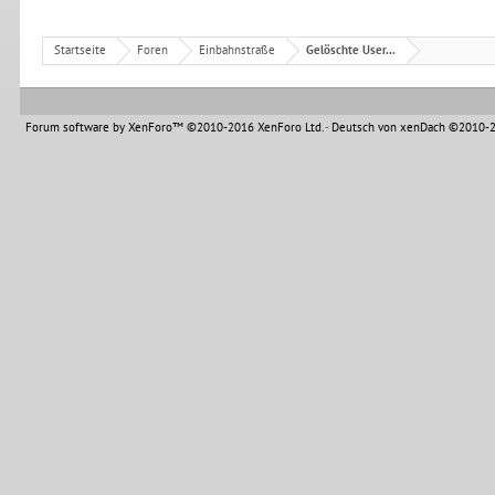
Startseite
Foren
Einbahnstraße
Gelöschte User...
Forum software by XenForo™
©2010-2016 XenForo Ltd.
-
Deutsch von xenDach
©2010-