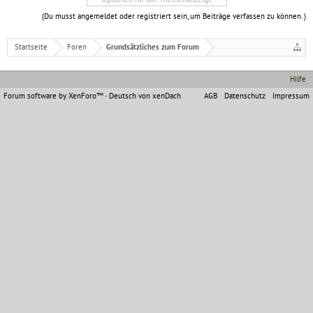
(Du musst angemeldet oder registriert sein, um Beiträge verfassen zu können. )
Startseite
Foren
Grundsätzliches zum Forum
Hilfe
Forum software by XenForo™
-
Deutsch von xenDach
AGB
Datenschutz
Impressum