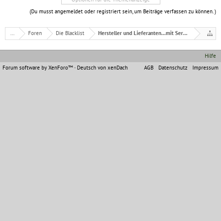
(Du musst angemeldet oder registriert sein, um Beiträge verfassen zu können. )
...
Foren
Die Blacklist
Hersteller und Lieferanten...mit Serviceproblemen
Hilfe
Forum software by XenForo™
-
Deutsch von xenDach
AGB
Datenschutz
Impressum