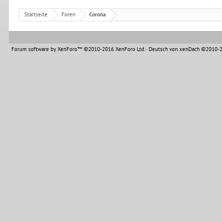
Startseite
Foren
Corona
Forum software by XenForo™
©2010-2016 XenForo Ltd.
-
Deutsch von xenDach
©2010-