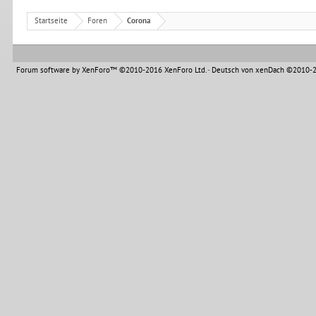
Startseite
Foren
Corona
Forum software by XenForo™
©2010-2016 XenForo Ltd.
-
Deutsch von xenDach
©2010-