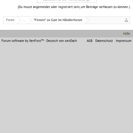
(Du musst angemeldet oder registriert sein, um Beiträge verfassen zu können. )
Foren
...
"Firmen" zu Gast im Händlerforum
Hilfe
Forum software by XenForo™
-
Deutsch von xenDach
AGB
Datenschutz
Impressum