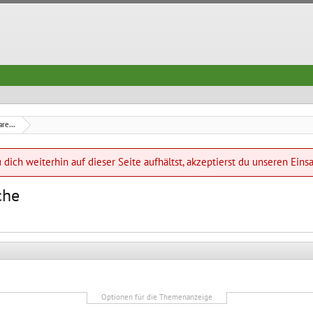
re...
dich weiterhin auf dieser Seite aufhältst, akzeptierst du unseren Eins
che
Optionen für die Themenanzeige