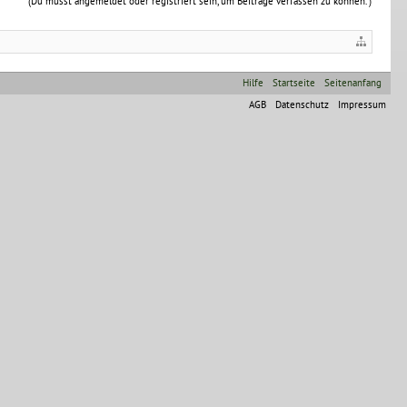
(Du musst angemeldet oder registriert sein, um Beiträge verfassen zu können. )
Hilfe
Startseite
Seitenanfang
AGB
Datenschutz
Impressum