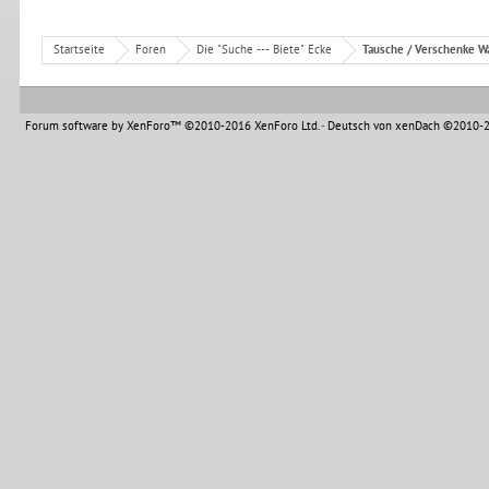
Startseite
Foren
Die "Suche --- Biete" Ecke
Tausche / Verschenke Wa
Forum software by XenForo™
©2010-2016 XenForo Ltd.
-
Deutsch von xenDach
©2010-