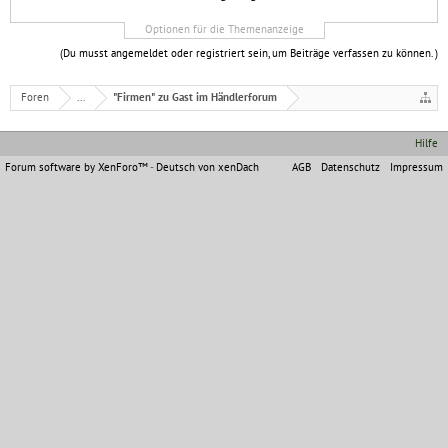
Optionen für die Themenanzeige
(Du musst angemeldet oder registriert sein, um Beiträge verfassen zu können. )
Foren
...
"Firmen" zu Gast im Händlerforum
Hilfe
Forum software by XenForo™
-
Deutsch von xenDach
AGB
Datenschutz
Impressum