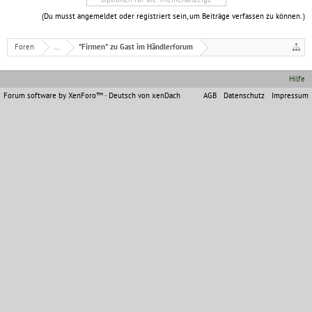
(Du musst angemeldet oder registriert sein, um Beiträge verfassen zu können. )
Foren
...
"Firmen" zu Gast im Händlerforum
Hilfe
Forum software by XenForo™
-
Deutsch von xenDach
AGB
Datenschutz
Impressum