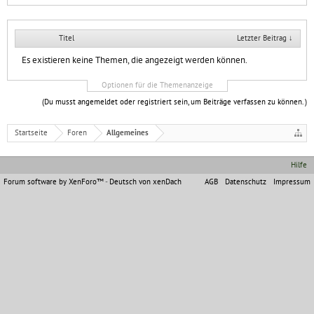
Titel
Letzter Beitrag ↓
Es existieren keine Themen, die angezeigt werden können.
Optionen für die Themenanzeige
(Du musst angemeldet oder registriert sein, um Beiträge verfassen zu können. )
Startseite
Foren
Allgemeines
Hilfe
Forum software by XenForo™
-
Deutsch von xenDach
AGB
Datenschutz
Impressum