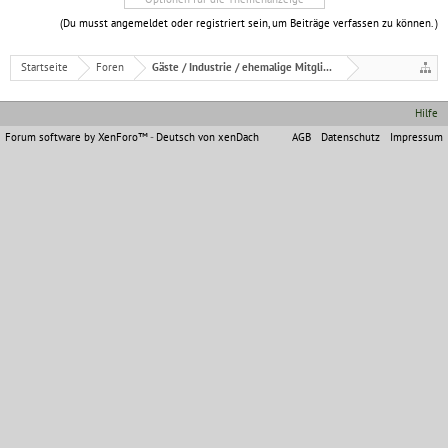
(Du musst angemeldet oder registriert sein, um Beiträge verfassen zu können. )
Startseite
Foren
Gäste / Industrie / ehemalige Mitglieder
Hilfe
Forum software by XenForo™
-
Deutsch von xenDach
AGB
Datenschutz
Impressum