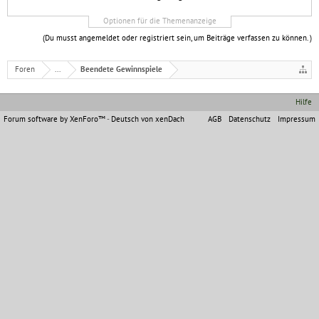
Optionen für die Themenanzeige
(Du musst angemeldet oder registriert sein, um Beiträge verfassen zu können. )
Foren
...
Beendete Gewinnspiele
Hilfe
Forum software by XenForo™
-
Deutsch von xenDach
AGB
Datenschutz
Impressum