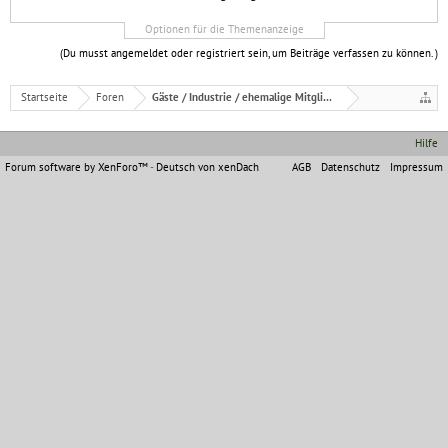
Optionen für die Themenanzeige
(Du musst angemeldet oder registriert sein, um Beiträge verfassen zu können. )
Startseite
Foren
Gäste / Industrie / ehemalige Mitglieder
Hilfe
Forum software by XenForo™
-
Deutsch von xenDach
AGB
Datenschutz
Impressum