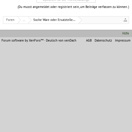
(Du musst angemeldet oder registriert sein, um Beiträge verfassen zu können. )
Foren
...
Suche Ware oder Ersatzteile...
Hilfe
Forum software by XenForo™
-
Deutsch von xenDach
AGB
Datenschutz
Impressum