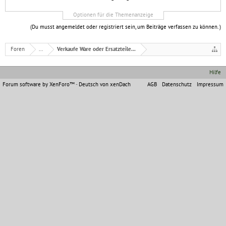
Optionen für die Themenanzeige
(Du musst angemeldet oder registriert sein, um Beiträge verfassen zu können. )
Foren
...
Verkaufe Ware oder Ersatzteile...
Hilfe
Forum software by XenForo™
-
Deutsch von xenDach
AGB
Datenschutz
Impressum