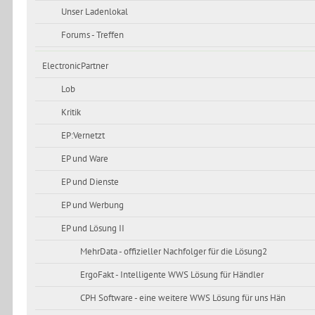
Unser Ladenlokal
Forums - Treffen
ElectronicPartner
Lob
Kritik
EP:Vernetzt
EP und Ware
EP und Dienste
EP und Werbung
EP und Lösung II
MehrData - offizieller Nachfolger für die Lösung2
ErgoFakt - Intelligente WWS Lösung für Händler
CPH Software - eine weitere WWS Lösung für uns Hän